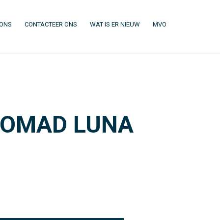
(CURRENT)
(CURRENT)
(CURRENT)
(CURRENT)
 ONS
CONTACTEER ONS
WAT IS ER NIEUW
MVO
NOMAD LUNA