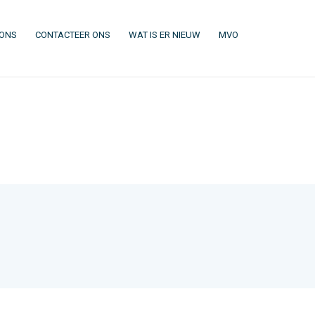
(CURRENT)
(CURRENT)
(CURRENT)
(CURRENT)
 ONS
CONTACTEER ONS
WAT IS ER NIEUW
MVO