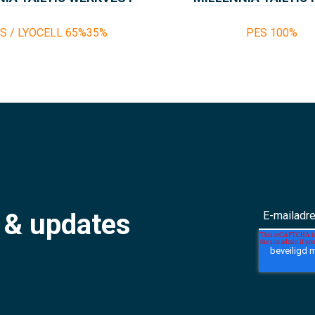
S / LYOCELL 65%35%
PES 100%
S
s & updates