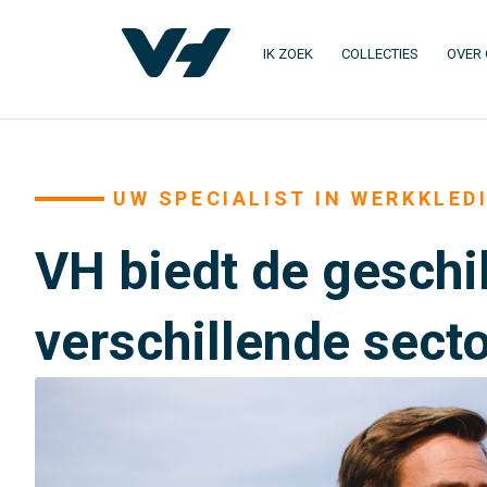
IK ZOEK
COLLECTIES
OVER
UW SPECIALIST IN WERKKLED
VH biedt de geschi
verschillende sect