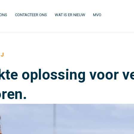
(CURRENT)
(CURRENT)
(CURRENT)
(CURRENT)
 ONS
CONTACTEER ONS
WAT IS ER NIEUW
MVO
IJ
kte oplossing voor v
oren.