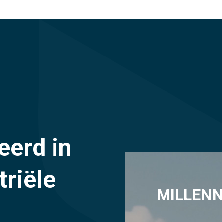
eerd in
triële
MILLENN