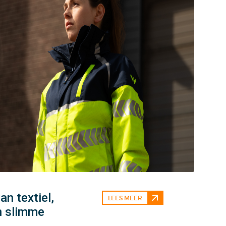
n textiel,
LEES MEER
n slimme