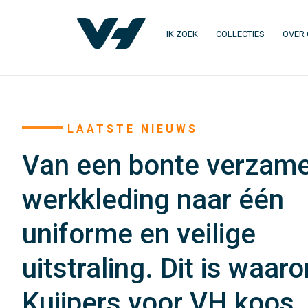
IK ZOEK
COLLECTIES
OVER
LAATSTE NIEUWS
Van een bonte verzame
werkkleding naar één
uniforme en veilige
uitstraling. Dit is waar
Kuijpers voor VH koos.