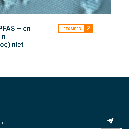
 PFAS – en
LEES MEER
in
og) niet
n