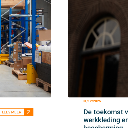
01/12/2025
De toekomst va
LEES MEER
werkkleding e