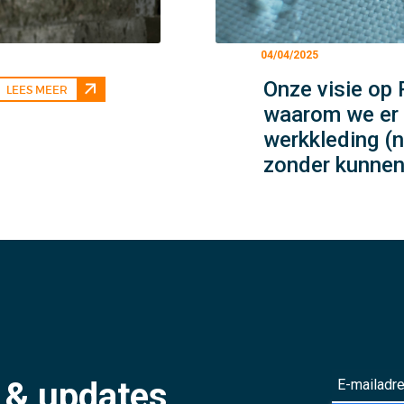
04/04/2025
Onze visie op
LEES MEER
waarom we er 
werkkleding (n
zonder kunne
S
s & updates