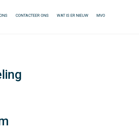
(CURRENT)
(CURRENT)
(CURRENT)
(CURRENT)
 ONS
CONTACTEER ONS
WAT IS ER NIEUW
MVO
ling
om