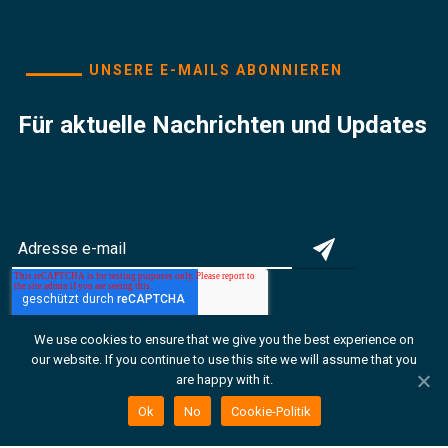
UNSERE E-MAILS ABONNIEREN
Für aktuelle Nachrichten und Updates
We use cookies to ensure that we give you the best experience on
Ich suche
our website. If you continue to use this site we will assume that you
are happy with it.
Kollektionen
Ok
No
Cookie-Politik