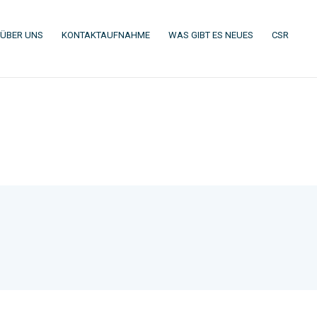
(CURRENT)
(CURRENT)
(CURRENT)
(CURR
ÜBER UNS
KONTAKTAUFNAHME
WAS GIBT ES NEUES
CSR