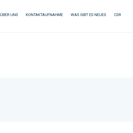
(CURRENT)
(CURRENT)
(CURRENT)
(CURR
ÜBER UNS
KONTAKTAUFNAHME
WAS GIBT ES NEUES
CSR