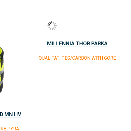
MILLENNIA THOR PARKA
QUALITÄT: PES/CARBON WITH GORE
AD MN HV
OR
ORE PYRA