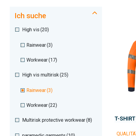
Ich suche
High vis
(20)
Rainwear
(3)
Workwear
(17)
High vis multirisk
(25)
Rainwear
(3)
Workwear
(22)
T-SHIR
Multirisk protective workwear
(8)
QUALITÄ
paramedic garments
(10)