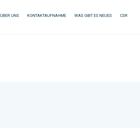
(CURRENT)
(CURRENT)
(CURRENT)
(CURR
ÜBER UNS
KONTAKTAUFNAHME
WAS GIBT ES NEUES
CSR