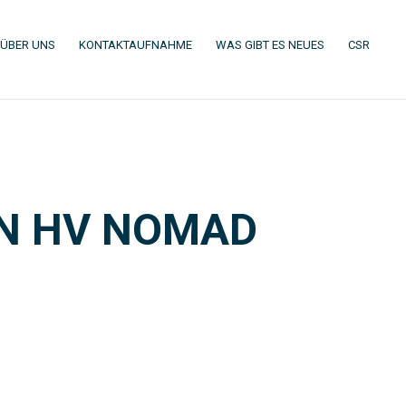
(CURRENT)
(CURRENT)
(CURRENT)
(CURR
ÜBER UNS
KONTAKTAUFNAHME
WAS GIBT ES NEUES
CSR
EN HV NOMAD