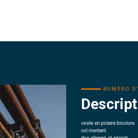
NUMÉRO D’
Descript
veste en polaire bicolore
col montant
dos allongé et arrondi