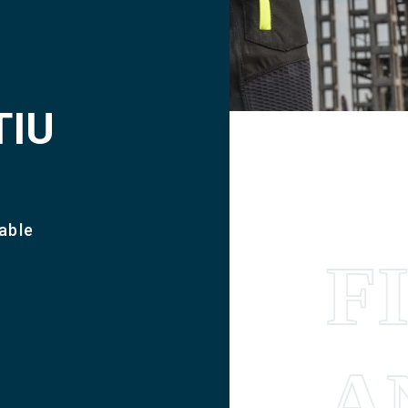
TIU
able