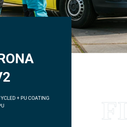
IRONA
V2
CYCLED + PU COATING
PU