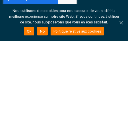
Nous utilisons des cookies pour nous assurer de vous offrir la
Je cherche
meilleure expérience sur notre site Web. Si vous continuez à utiliser
ce site, nous supposerons que vous en êtes satisfait.
Collections
Ok
No
Politique relative aux cookies
Notre société
Contactez
nouveautés
RSE
Download our ISO certificate